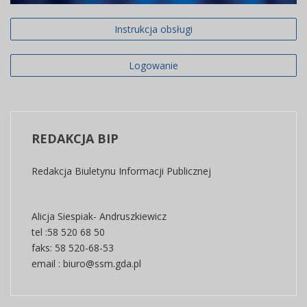
Liczba artykułów:4
Informacje prawne
Instrukcja obsługi
W tym dziale znajdują się oświadczenia prawne
wydawcy BIP – warunki korzystania z serwisów
Logowanie
internetowych wydawcy, w tym z BIP, polityka
prywatności, oświadczenie o dostępności
COM_CONTENT_READ_MOREInformacje prawne
REDAKCJA
BIP
Redakcja Biuletynu Informacji Publicznej
Alicja Siespiak- Andruszkiewicz
tel :58 520 68 50
faks: 58 520-68-53
email : biuro@ssm.gda.pl