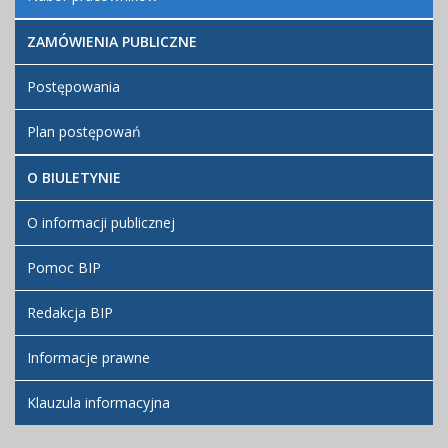
COM_CONTENT_READ_MOREKontrole i audyty
Informacje o planach postępowania
ZAMÓWIENIA PUBLICZNE
COM_CONTENT_READ_MOREPlan postępowań
Załatwianie spraw
Postępowania
W tym dziale publikujemy informacje o sposobach
Plan postępowań
przyjmowania i załatwiania spraw w Przykładowej
Instytucji. Można tutaj również pobrać wzory wniosków
O BIULETYNIE
i formularzy.
O informacji publicznej
COM_CONTENT_READ_MOREZałatwianie spraw
Pomoc BIP
O BIP
Redakcja BIP
W tym dziale znajdą Państwo ogólne informacje o
Informacje prawne
Biuletynie Informacji Publicznej, pomocne instrukcje oraz
dane kontaktowe administratorów i redaktorów BIP.
Klauzula informacyjna
COM_CONTENT_READ_MOREO BIP