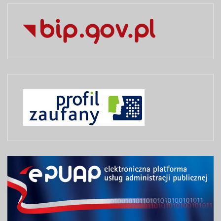
Liczba artykułów:7
O informacji publicznej
W tym dziale znajdują się szczegółowe omówienia
zasad dostępu do informacji publicznej oraz przepisy
prawne regulujące udostępnianie informacji
publicznych.
COM_CONTENT_READ_MOREO informacji publicznej
Liczba artykułów:2
Pomoc BIP
Na tej stronie znajdują się odnośniki do informacji,
które mogą pomóc w korzystaniu z Biuletynu
Informacji Publiczneji.
COM_CONTENT_READ_MOREPomoc BIP