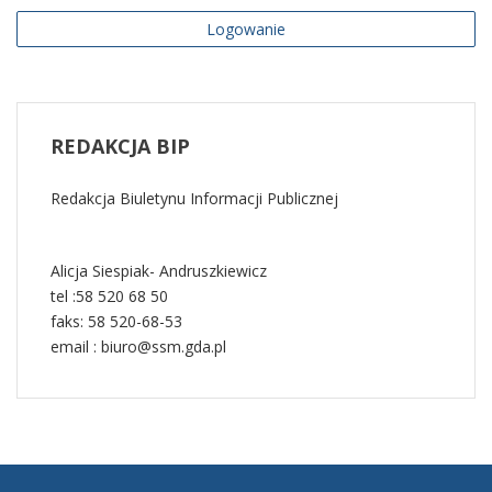
wydawcy BIP – warunki korzystania z serwisów
Logowanie
internetowych wydawcy, w tym z BIP, polityka
prywatności, oświadczenie o dostępności
COM_CONTENT_READ_MOREInformacje prawne
REDAKCJA
BIP
Redakcja Biuletynu Informacji Publicznej
Alicja Siespiak- Andruszkiewicz
tel :58 520 68 50
faks: 58 520-68-53
email : biuro@ssm.gda.pl