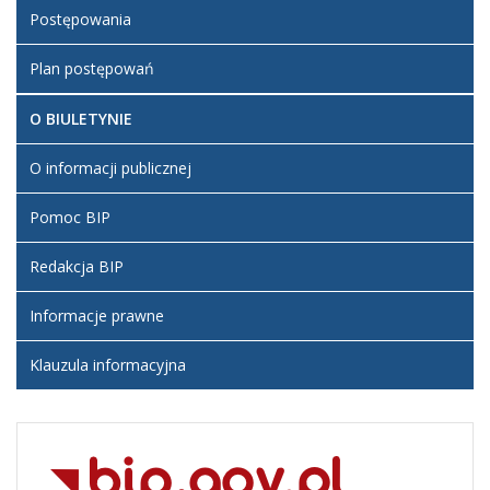
Załatwianie spraw
Postępowania
W tym dziale publikujemy informacje o sposobach
Plan postępowań
przyjmowania i załatwiania spraw w Przykładowej
Instytucji. Można tutaj również pobrać wzory wniosków
O BIULETYNIE
i formularzy.
O informacji publicznej
COM_CONTENT_READ_MOREZałatwianie spraw
Pomoc BIP
O BIP
Redakcja BIP
W tym dziale znajdą Państwo ogólne informacje o
Informacje prawne
Biuletynie Informacji Publicznej, pomocne instrukcje oraz
dane kontaktowe administratorów i redaktorów BIP.
Klauzula informacyjna
COM_CONTENT_READ_MOREO BIP
Liczba artykułów:7
O informacji publicznej