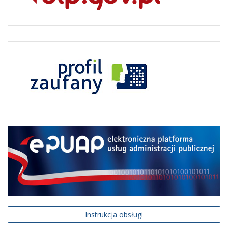
W tym dziale znajdują się szczegółowe omówienia
zasad dostępu do informacji publicznej oraz przepisy
prawne regulujące udostępnianie informacji
publicznych.
COM_CONTENT_READ_MOREO informacji publicznej
Liczba artykułów:2
Pomoc BIP
Na tej stronie znajdują się odnośniki do informacji,
które mogą pomóc w korzystaniu z Biuletynu
Informacji Publiczneji.
COM_CONTENT_READ_MOREPomoc BIP
Liczba artykułów:4
Informacje prawne
Instrukcja obsługi
W tym dziale znajdują się oświadczenia prawne