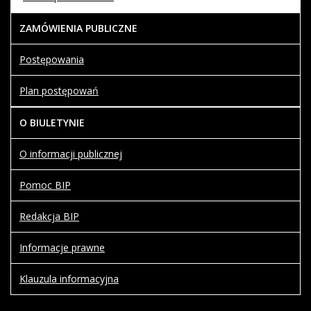
COM_CONTENT_READ_MOREKontrole i audyty
Informacje o planach postępowania
ZAMÓWIENIA PUBLICZNE
COM_CONTENT_READ_MOREPlan postępowań
Załatwianie spraw
Postępowania
W tym dziale publikujemy informacje o sposobach
Plan postępowań
przyjmowania i załatwiania spraw w Przykładowej
Instytucji. Można tutaj również pobrać wzory wniosków
O BIULETYNIE
i formularzy.
O informacji publicznej
COM_CONTENT_READ_MOREZałatwianie spraw
Pomoc BIP
O BIP
Redakcja BIP
W tym dziale znajdą Państwo ogólne informacje o
Informacje prawne
Biuletynie Informacji Publicznej, pomocne instrukcje oraz
dane kontaktowe administratorów i redaktorów BIP.
Klauzula informacyjna
COM_CONTENT_READ_MOREO BIP