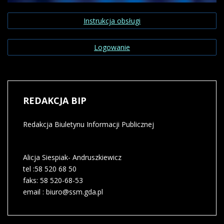
Liczba artykułów:4
Informacje prawne
Instrukcja obsługi
W tym dziale znajdują się oświadczenia prawne
wydawcy BIP – warunki korzystania z serwisów
Logowanie
internetowych wydawcy, w tym z BIP, polityka
prywatności, oświadczenie o dostępności
COM_CONTENT_READ_MOREInformacje prawne
REDAKCJA
BIP
Redakcja Biuletynu Informacji Publicznej
Alicja Siespiak- Andruszkiewicz
tel :58 520 68 50
faks: 58 520-68-53
email : biuro@ssm.gda.pl