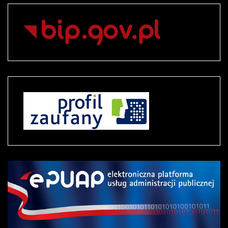
Liczba artykułów:7
O informacji publicznej
W tym dziale znajdują się szczegółowe omówienia
zasad dostępu do informacji publicznej oraz przepisy
prawne regulujące udostępnianie informacji
publicznych.
COM_CONTENT_READ_MOREO informacji publicznej
Liczba artykułów:2
Pomoc BIP
Na tej stronie znajdują się odnośniki do informacji,
które mogą pomóc w korzystaniu z Biuletynu
Informacji Publiczneji.
COM_CONTENT_READ_MOREPomoc BIP